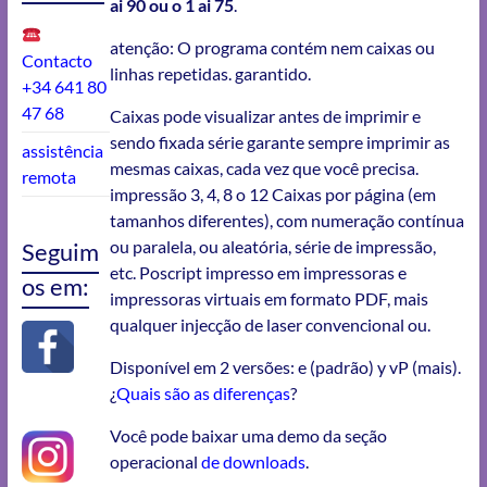
ai 90 ou o 1 ai 75
.
atenção: O programa contém nem caixas ou
Contacto
linhas repetidas. garantido.
+34 641 80
47 68
Caixas pode visualizar antes de imprimir e
sendo fixada série garante sempre imprimir as
assistência
mesmas caixas, cada vez que você precisa.
remota
impressão 3, 4, 8 o 12 Caixas por página (em
tamanhos diferentes), com numeração contínua
ou paralela, ou aleatória, série de impressão,
Seguim
etc. Poscript impresso em impressoras e
os em:
impressoras virtuais em formato PDF, mais
qualquer injecção de laser convencional ou.
Disponível em 2 versões: e (padrão) y vP (mais).
¿
Quais são as diferenças
?
Você pode baixar uma demo da seção
operacional
de downloads
.