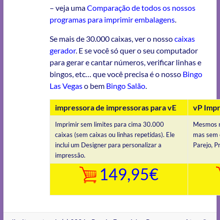
– veja uma
Comparação de todos os nossos
programas para imprimir embalagens
.
Se mais de 30.000 caixas, ver o nosso
caixas
gerador
. E se você só quer o seu computador
para gerar e cantar números, verificar linhas e
bingos, etc… que você precisa é o nosso
Bingo
Las Vegas
o bem
Bingo Salão
.
impressora de impressoras para vE
vP Imp
Imprimir sem limites para cima 30.000
Mesmos r
caixas (sem caixas ou linhas repetidas). Ele
mas sem d
inclui um Designer para personalizar a
Parejo, P
impressão.
149,95€