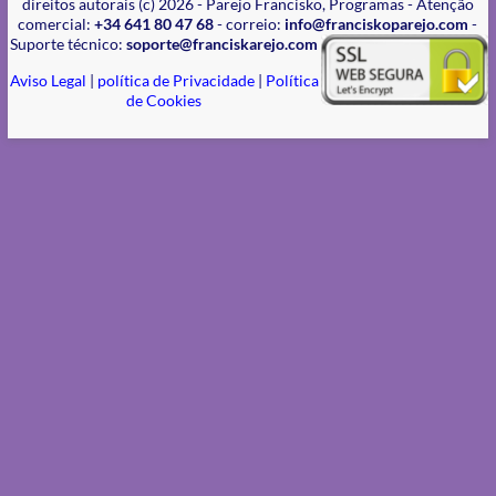
direitos autorais (c) 2026 - Parejo Francisko, Programas - Atenção
comercial:
+34 641 80 47 68
- correio:
info@franciskoparejo.com
-
Suporte técnico:
soporte@franciskarejo.com
Aviso Legal
|
política de Privacidade
|
Política
de Cookies