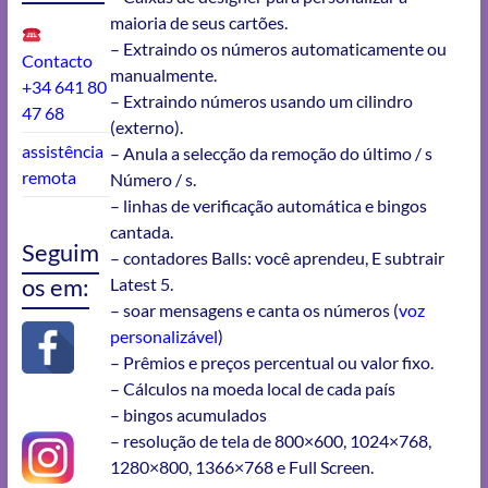
maioria de seus cartões.
– Extraindo os números automaticamente ou
Contacto
manualmente.
+34 641 80
– Extraindo números usando um cilindro
47 68
(externo).
assistência
– Anula a selecção da remoção do último / s
remota
Número / s.
– linhas de verificação automática e bingos
cantada.
Seguim
– contadores Balls: você aprendeu, E subtrair
os em:
Latest 5.
– soar mensagens e canta os números (
voz
personalizável
)
– Prêmios e preços percentual ou valor fixo.
– Cálculos na moeda local de cada país
– bingos acumulados
– resolução de tela de 800×600, 1024×768,
1280×800, 1366×768 e Full Screen.