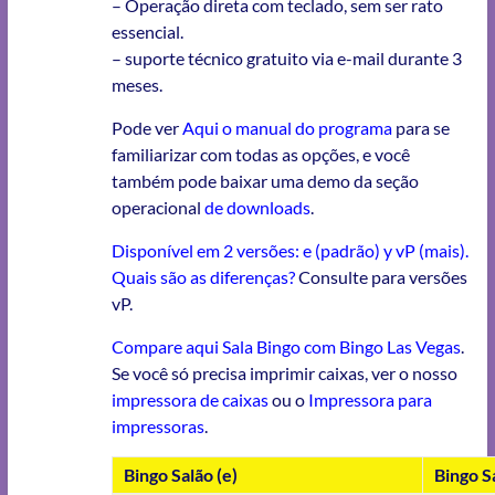
– Operação direta com teclado, sem ser rato
essencial.
– suporte técnico gratuito via e-mail durante 3
meses.
Pode ver
Aqui o manual do programa
para se
familiarizar com todas as opções, e você
também pode baixar uma demo da seção
operacional
de downloads
.
Disponível em 2 versões: e (padrão) y vP (mais).
Quais são as diferenças?
Consulte para versões
vP.
Compare aqui Sala Bingo com Bingo Las Vegas
.
Se você só precisa imprimir caixas, ver o nosso
impressora de caixas
ou o
Impressora para
impressoras
.
Bingo Salão (e)
Bingo Sa