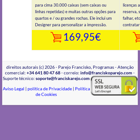
para cima 30.000 caixas (sem caixas ou
licenças 
linhas repetidas) e muitas outras opções para
reserva, 
quartos e / ou grandes rochas. Ele inclui um
falhar, e
Designer para personalizar a impressão.
contrata
169,95€
direitos autorais (c) 2026 - Parejo Francisko, Programas - Atenção
comercial:
+34 641 80 47 68
- correio:
info@franciskoparejo.com
-
Suporte técnico:
soporte@franciskarejo.com
Aviso Legal
|
política de Privacidade
|
Política
de Cookies