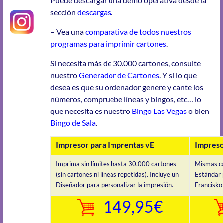
Puede descargar una demo operativa desde la
sección
descargas
.
– Vea una
comparativa de todos nuestros
programas para imprimir cartones
.
Si necesita más de 30.000 cartones, consulte
nuestro
Generador de Cartones
. Y si lo que
desea es que su ordenador genere y cante los
números, compruebe líneas y bingos, etc… lo
que necesita es nuestro
Bingo Las Vegas
o bien
Bingo de Sala
.
Impresor para Imprentas vE
Impreso
Imprima sin límites hasta 30.000 cartones
Mismas ca
(sin cartones ni líneas repetidas). Incluye un
Estándar 
Diseñador para personalizar la impresión.
Francisko
149,95€