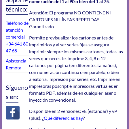
numeración del 1 al 90 o bien del 1 al 75
.
técnico:
Atención: El programa NO CONTIENE NI
CARTONES NI LÍNEAS REPETIDAS.
Teléfono de
Garantizado.
atención
comercial
Permite previsualizar los cartones antes de
+34 641 80
imprimirlos y al ser series fijas se asegura
47 68
imprimir siempre los mismos cartones, todas las
veces que necesite. Imprime 3, 4, 8 o 12
Asistencia
cartones por página (en diferentes tamaños),
Remota
con numeración continua o en paralelo, o bien
aleatoria, impresión por series, etc. Imprime en
impresoras poscript e impresoras virtuales en
Sígueno
formato PDF, además de en cualquier láser o
s en:
inyección convencional.
Disponible en 2 versiones: vE (estándar) y vP
(plus). ¿
Qué diferencias hay
?