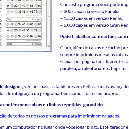
Com este programa você pode impr
– 300 caixas na versão Família.
– 1.500 caixas em versão Peñas.
– 6.000 caixas em versão Gran Peñ
Pode trabalhar com cartões com nu
Claro, além de caixas de cartão pré
sempre imprimir as mesmas caixas fi
Caixas por página (em diferentes
paralela, ou aleatória, etc. Imprim
de designer,
versões básicas familiares em Peñas, e mais avançad
os de integração do programa, bem como criar o seu próprio.
 contém nem caixas ou linhas repetidas. garantido
.
ão de todos os nossos programas para imprimir embalagens
.
tem um computador no lugar onde você jogar bingo, Este gerador é i