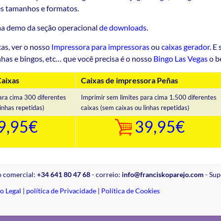
es tamanhos e formatos.
a demo da seção operacional
de downloads
.
xas, ver o nosso
Impressora para impressoras
ou
caixas gerador
. E
inhas e bingos, etc… que você precisa é o nosso
Bingo Las Vegas
o 
Caixas
Caixas de impressora Peñas
ara cima 300 diferentes
Imprimir sem limites para cima 1.500 diferentes
inhas repetidas)
caixas (sem caixas ou linhas repetidas)
9,95€
39,95€
ão comercial:
+34 641 80 47 68
- correio:
info@franciskoparejo.com
- Sup
o Legal
|
política de Privacidade
|
Política de Cookies