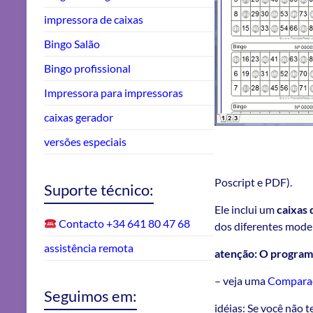
impressora de caixas
Bingo Salão
Bingo profissional
Impressora para impressoras
caixas gerador
versões especiais
Poscript e PDF).
Suporte técnico:
Ele inclui um
caixas 
Contacto +34 641 80 47 68
dos diferentes model
assistência remota
atenção: O programa
– veja uma
Comparaç
Seguimos em:
idéias: Se você não 