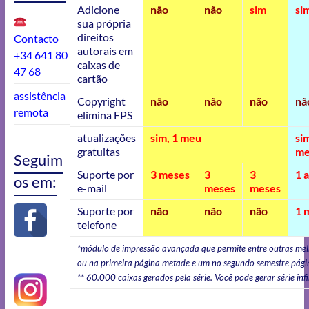
Adicione
não
não
sim
si
sua própria
direitos
Contacto
autorais em
+34 641 80
caixas de
47 68
cartão
assistência
Copyright
não
não
não
nã
remota
elimina FPS
atualizações
sim, 1 meu
si
gratuitas
m
Seguim
Suporte por
3 meses
3
3
1 
os em:
e-mail
meses
meses
Suporte por
não
não
não
1 
telefone
*módulo de impressão avançada que permite entre outras melh
ou na primeira página metade e um no segundo semestre págin
** 60.000 caixas gerados pela série. Você pode gerar série infi