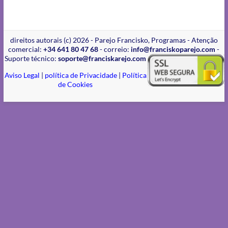
direitos autorais (c) 2026 - Parejo Francisko, Programas - Atenção
comercial:
+34 641 80 47 68
- correio:
info@franciskoparejo.com
-
Suporte técnico:
soporte@franciskarejo.com
Aviso Legal
|
política de Privacidade
|
Política
de Cookies