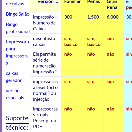
v
ersión …
Familiar
Peñas
Gran
e
de caixas
Peña
pa
Bingo Salão
impressão –
300
1.500
6.000
30
Número de
Bingo
Caixas
profissional
desenhista
sim,
sim,
sim
si
Impressora
caixas
básico
básico
para
Ele permite
não
não
não
si
impressora
série de
s
numeração
impressão *
caixas
gerador
impressoras
sim
sim
sim
si
a laser (pcl o
versões
normal,) ou
especiais
injecção
impressoras
não
não
não
si
virtuais
Suporte
Poscript ou
técnico:
PDF