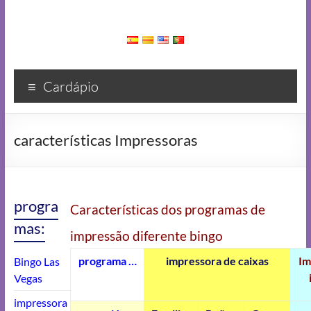
Cardápio
características Impressoras
progra
Características dos programas de
mas:
impressão diferente bingo
programa
…
impressora de caixas
Im
Bingo Las
Vegas
impressora