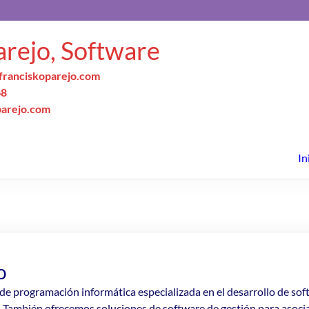
arejo, Software
franciskoparejo.com
68
parejo.com
In
o
 programación informática especializada en el desarrollo de soft
.
También ofrecemos soluciones de software de gestión para asocia