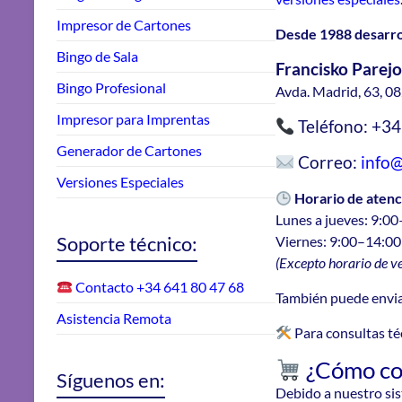
Impresor de Cartones
Desde 1988 desarrol
Bingo de Sala
Francisko Parejo
Bingo Profesional
Avda. Madrid, 63, 08
Impresor para Imprentas
Teléfono: +3
Generador de Cartones
Correo:
info@
Versiones Especiales
Horario de atenc
Lunes a jueves: 9:0
Soporte técnico:
Viernes: 9:00–14:00
(Excepto horario de v
Contacto +34 641 80 47 68
También puede enviar
Asistencia Remota
P
ara consultas té
¿Cómo co
Síguenos en:
Debido a nuestro sist