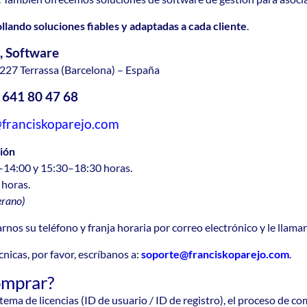
lando soluciones fiables y adaptadas a cada cliente
.
, Software
227 Terrassa (Barcelona) – España
4
641 80 47 68
franciskoparejo.com
ión
0–14:00 y 15:30–18:30 horas.
 horas.
erano)
nos su teléfono y franja horaria por correo electrónico y le llama
cnicas, por favor, escríbanos a:
soporte@franciskoparejo.com
.
mprar?
ema de licencias (ID de usuario / ID de registro), el proceso de co