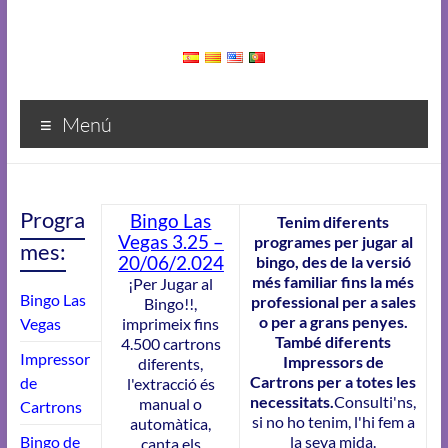
Menú
Progra
Bingo Las
Tenim diferents
Vegas 3.25 –
programes per jugar al
mes:
20/06/2.024
bingo, des de la versió
més familiar fins la més
¡
Per Jugar al
Bingo Las
professional per a sales
Bingo!!,
o per a grans penyes.
Vegas
imprimeix fins
També diferents
4.500 cartrons
Impressor
Impressors de
diferents,
Cartrons per a totes les
de
l'extracció és
necessitats.
Consulti'ns,
manual o
Cartrons
si no ho tenim, l'hi fem a
automàtica,
Bingo de
la seva mida.
canta els