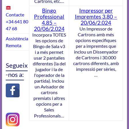
Cartrons, etc.…
Bingo
Impressor per
Contacte
Professional
Impremtes
3.80
–
+34 641 80
4.85
–
20
/06/2.0
24
47 68
20
/06/2.024
Un Impressor de
Cartrons amb més
Incorpora TOTES
Assistència
opcions especifiques
les opcions de
Remota
per a
impremtes
que
Bingo de Sala v3
inclou un Dissenyador
i a més permet
de Cartrons i 30.000
usar 2 pantalles
cartrons diferents, amb
diferentes (la del
Segueix
impressió per sèries,
jugador i la de
-nos a:
…
l'operador de la
partida). Inclou
un Avisador de
cartrons
premiats i altres
opcions per a
Sales
Professionals…