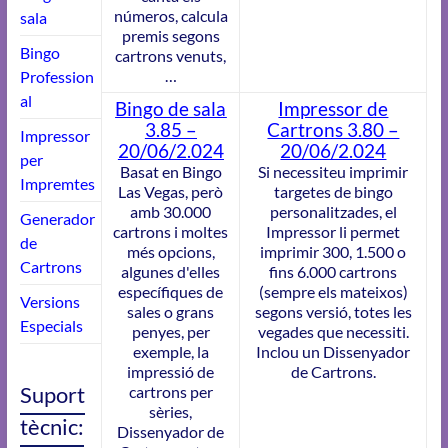
números, calcula
sala
premis segons
Bingo
cartrons venuts,
…
Profession
al
Bingo de sala
Impressor de
3.85
–
Cartrons 3.80 –
Impressor
20/06/2.024
20/06/2.024
per
Basat en Bingo
Si necessiteu imprimir
Impremtes
Las Vegas, però
targetes de bingo
amb 30.000
personalitzades, el
Generador
cartrons i moltes
Impressor li permet
de
més opcions,
imprimir 300, 1.500 o
Cartrons
algunes d'elles
fins 6.000 cartrons
específiques de
(sempre els mateixos)
Versions
sales o grans
segons versió, totes les
Especials
penyes, per
vegades que necessiti.
exemple, la
Inclou un Dissenyador
impressió de
de Cartrons.
Suport
cartrons per
sèries,
tècnic:
Dissenyador de