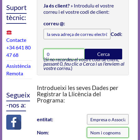
Ja és client?
» Introduïu el vostre
Suport
correu i el vostre codi de client:
tècnic:
correu @:
Codi:
Contacte
+34 641 80
Cerca
47 68
(
Si no recordeu el vostre codi de client,
passant 0, feu clic a Cerca i us l'enviem al
Assistència
vostre correu.
)
Remota
Introdueixi les seves Dades per
Registrar la Llicència del
Segueix
Programa:
-nos a:
entitat:
Nom: