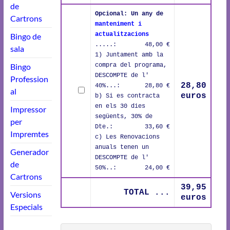
de
Opcional: Un any de
Cartrons
manteniment i
actualitzacions
Bingo de
.....:
48,00 €
sala
1) Juntament amb la
Bingo
compra del programa,
DESCOMPTE de l'
Profession
28,80
40%...:
28,80 €
al
euros
b) Si es contracta
en els 30 dies
Impressor
següents, 30% de
per
Dte.:
33,60 €
Impremtes
c) Les Renovacions
anuals tenen un
Generador
DESCOMPTE de l'
de
50%..:
24,00 €
Cartrons
39,95
TOTAL ...
Versions
euros
Especials