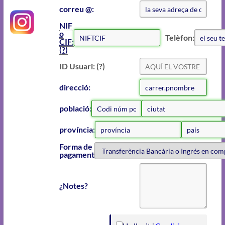
correu @:
NIF
o
Telèfon:
CIF:
(?)
ID Usuari: (?)
direcció:
població:
província:
Forma de
pagament
¿Notes?