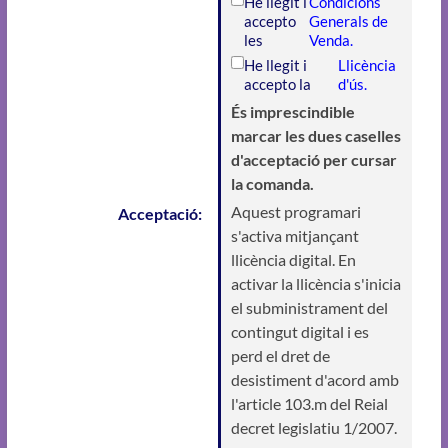
He llegit i
Condicions
accepto
Generals de
les
Venda.
He llegit i
Llicència
accepto la
d'ús.
És imprescindible
marcar les dues caselles
d'acceptació per cursar
la comanda.
Aquest programari
Acceptació:
s'activa mitjançant
llicència digital. En
activar la llicència s'inicia
el subministrament del
contingut digital i es
perd el dret de
desistiment d'acord amb
l'article 103.m del Reial
decret legislatiu 1/2007.