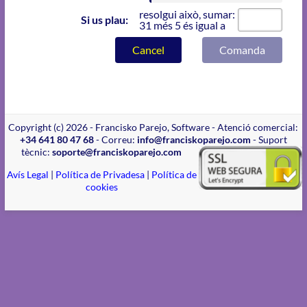
resolgui això, sumar:
Si us plau:
31 més 5 és igual a
Cancel
Comanda
Copyright (c) 2026 - Francisko Parejo, Software - Atenció comercial:
+34 641 80 47 68
- Correu:
info@franciskoparejo.com
- Suport
tècnic:
soporte@franciskoparejo.com
Avís Legal
|
Política de Privadesa
|
Política de
cookies