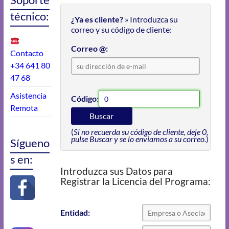
técnico:
¿Ya es cliente?
» Introduzca su
correo y su código de cliente:
Correo @:
Contacto
+34 641 80
47 68
Asistencia
Código:
Remota
Buscar
(
Si no recuerda su código de cliente, deje 0,
pulse Buscar y se lo enviamos a su correo.
)
Sígueno
s en:
Introduzca sus Datos para
Registrar la Licencia del Programa:
Entidad: