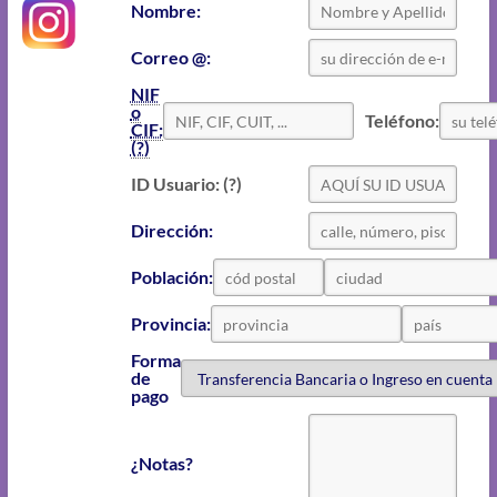
Nombre:
Correo @:
NIF
o
Teléfono:
CIF:
(?)
ID Usuario: (?)
Dirección:
Población:
Provincia:
Forma
de
pago
¿Notas?